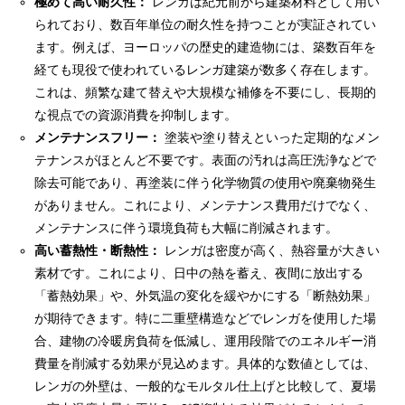
極めて高い耐久性：
レンガは紀元前から建築材料として用い
られており、数百年単位の耐久性を持つことが実証されてい
ます。例えば、ヨーロッパの歴史的建造物には、築数百年を
経ても現役で使われているレンガ建築が数多く存在します。
これは、頻繁な建て替えや大規模な補修を不要にし、長期的
な視点での資源消費を抑制します。
メンテナンスフリー：
塗装や塗り替えといった定期的なメン
テナンスがほとんど不要です。表面の汚れは高圧洗浄などで
除去可能であり、再塗装に伴う化学物質の使用や廃棄物発生
がありません。これにより、メンテナンス費用だけでなく、
メンテナンスに伴う環境負荷も大幅に削減されます。
高い蓄熱性・断熱性：
レンガは密度が高く、熱容量が大きい
素材です。これにより、日中の熱を蓄え、夜間に放出する
「蓄熱効果」や、外気温の変化を緩やかにする「断熱効果」
が期待できます。特に二重壁構造などでレンガを使用した場
合、建物の冷暖房負荷を低減し、運用段階でのエネルギー消
費量を削減する効果が見込めます。具体的な数値としては、
レンガの外壁は、一般的なモルタル仕上げと比較して、夏場