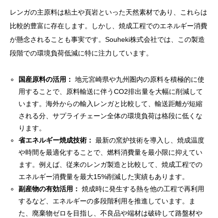
レンガの主原料は粘土や頁岩といった天然素材であり、これらは
比較的豊富に存在します。しかし、焼成工程でのエネルギー消費
が懸念されることも事実です。Souheki株式会社では、この製造
段階での環境負荷低減に特に注力しています。
国産原料の活用：
地元宮崎県や九州圏内の原料を積極的に使
用することで、原料輸送に伴うCO2排出量を大幅に削減して
います。海外からの輸入レンガと比較して、輸送距離が短縮
される分、サプライチェーン全体の環境負荷は格段に低くな
ります。
省エネルギー焼成技術：
最新の窯炉技術を導入し、焼成温度
や時間を最適化することで、燃料消費量を最小限に抑えてい
ます。例えば、従来のレンガ製造と比較して、焼成工程での
エネルギー消費量を最大15%削減した実績もあります。
副産物の有効活用：
焼成時に発生する熱を他の工程で再利用
するなど、エネルギーの多段階利用を推進しています。ま
た、廃棄物ゼロを目指し、不良品や端材は破砕して路盤材や