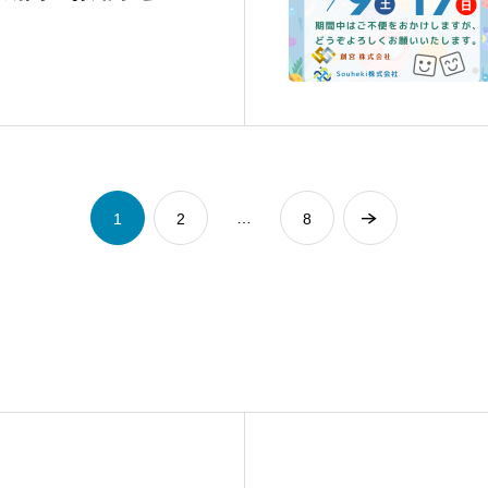
…
1
2
8