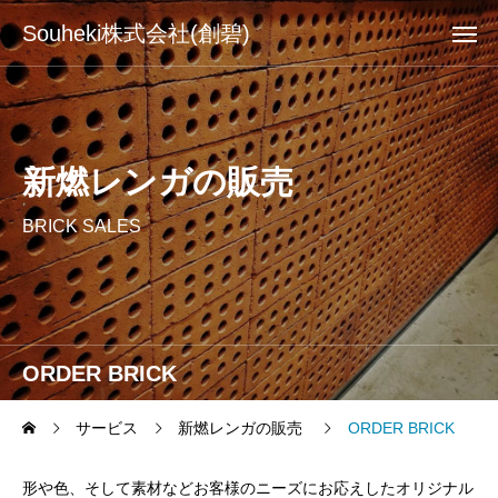
Souheki株式会社(創碧)
新燃レンガの販売
BRICK SALES
ORDER BRICK
サービス
新燃レンガの販売
ORDER BRICK
形や色、そして素材などお客様のニーズにお応えしたオリジナル